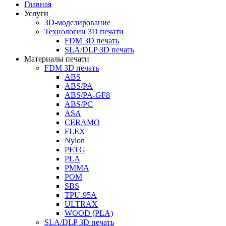
Главная
Услуги
3D-моделирование
Технологии 3D печати
FDM 3D печать
SLA/DLP 3D печать
Материалы печати
FDM 3D печать
ABS
ABS/PA
ABS/PA-GF8
ABS/PC
ASA
CERAMO
FLEX
Nylon
PETG
PLA
PMMA
POM
SBS
TPU-95A
ULTRAX
WOOD (PLA)
SLA/DLP 3D печать