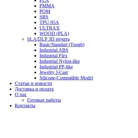
PLA
PMMA
POM
SBS
TPU-95A
ULTRAX
WOOD (PLA)
SLA/DLP 3D печать
Basic/Standart (Tough)
Industrial ABS
Industrial Flex
Industrial Nylon-like
Industrial PP-like
Jewelry J-Cast
Silicone-Compatible Model
Статьи и новости
Доставка и оплата
О нас
Готовые работы
Контакты