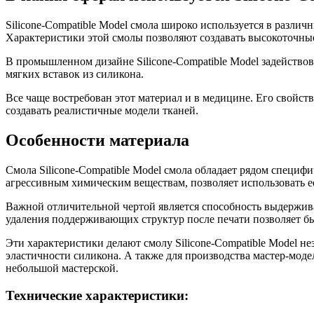
Silicone-Compatible Model смола широко используется в разли
Характеристики этой смолы позволяют создавать высокоточные
В промышленном дизайне Silicone-Compatible Model задейство
мягких вставок из силикона.
Все чаще востребован этот материал и в медицине. Его свойс
создавать реалистичные модели тканей.
Особенности материала
Смола Silicone-Compatible Model смола обладает рядом специф
агрессивным химическим веществам, позволяет использовать 
Важной отличительной чертой является способность выдержива
удаления поддерживающих структур после печати позволяет бы
Эти характеристики делают смолу Silicone-Compatible Model н
эластичности силикона. А также для производства мастер-мод
небольшой мастерской.
Технические характеристики: