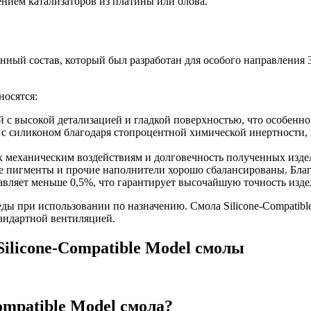
ением катализаторов из платины или олова.
ионный состав, который был разработан для особого направлени
носятся:
 с высокой детализацией и гладкой поверхностью, что особенно
 с силиконом благодаря стопроцентной химической инертности, 
к механическим воздействиям и долговечность полученных изде
все пигменты и прочие наполнители хорошо сбалансированы. Благ
авляет меньше 0,5%, что гарантирует высочайшую точность изде
ы при использовании по назначению. Смола Silicone-Compatible
андартной вентиляцией.
Silicone-Compatible Model смолы
ompatible Model смола?