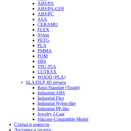
ABS/PA
ABS/PA-GF8
ABS/PC
ASA
CERAMO
FLEX
Nylon
PETG
PLA
PMMA
POM
SBS
TPU-95A
ULTRAX
WOOD (PLA)
SLA/DLP 3D печать
Basic/Standart (Tough)
Industrial ABS
Industrial Flex
Industrial Nylon-like
Industrial PP-like
Jewelry J-Cast
Silicone-Compatible Model
Статьи и новости
Доставка и оплата