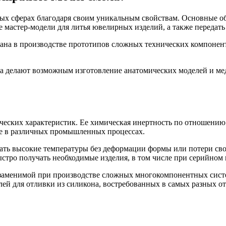
чных сферах благодаря своим уникальным свойствам. Основные о
 мастер-модели для литья ювелирных изделий, а также передать
вана в производстве прототипов сложных технических компонент
тва делают возможным изготовление анатомических моделей и м
ических характеристик. Ее химическая инертность по отношению
ее в различных промышленных процессах.
ть высокие температуры без деформации формы или потери свой
стро получать необходимые изделия, в том числе при серийном 
езаменимой при производстве сложных многокомпонентных систем
елей для отливки из силикона, востребованных в самых разных 