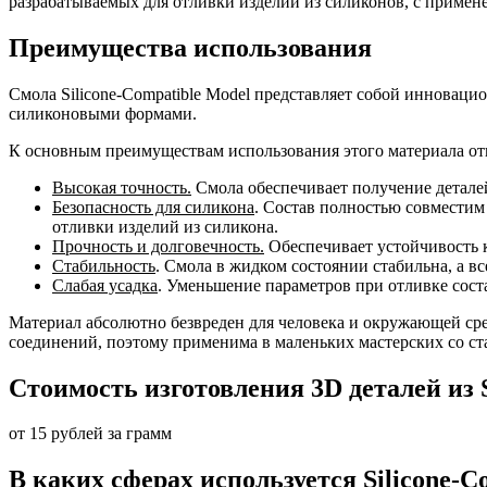
разрабатываемых для отливки изделий из силиконов, с примен
Преимущества использования
Смола Silicone-Compatible Model представляет собой инновац
силиконовыми формами.
К основным преимуществам использования этого материала от
Высокая точность.
Смола обеспечивает получение деталей
Безопасность для силикона
. Состав полностью совместим
отливки изделий из силикона.
Прочность и долговечность.
Обеспечивает устойчивость 
Стабильность
. Смола в жидком состоянии стабильна, а 
Слабая усадка
. Уменьшение параметров при отливке сост
Материал абсолютно безвреден для человека и окружающей сред
соединений, поэтому применима в маленьких мастерских со ст
Стоимость изготовления 3D деталей из 
от 15 рублей за грамм
В каких сферах используется Silicone-C