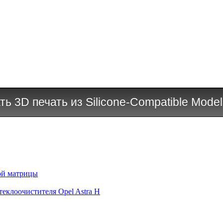
ть 3D печать из Silicone-Compatible Mode
ой матрицы
еклоочистителя Opel Astra H