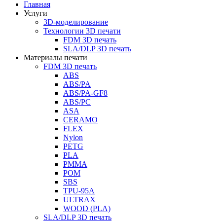
Главная
Услуги
3D-моделирование
Технологии 3D печати
FDM 3D печать
SLA/DLP 3D печать
Материалы печати
FDM 3D печать
ABS
ABS/PA
ABS/PA-GF8
ABS/PC
ASA
CERAMO
FLEX
Nylon
PETG
PLA
PMMA
POM
SBS
TPU-95A
ULTRAX
WOOD (PLA)
SLA/DLP 3D печать