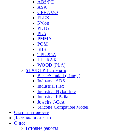
ABS/PC
ASA
CERAMO
FLEX
Nylon
PETG
PLA
PMMA
POM
SBS
TPU-95A
ULTRAX
WOOD (PLA)
SLA/DLP 3D печать
Basic/Standart (Tough)
Industrial ABS
Industrial Flex
Industrial Nylon-like
Industrial PP-like
Jewelry J-Cast
Silicone-Compatible Model
Статьи и новости
Доставка и оплата
О нас
Готовые работы